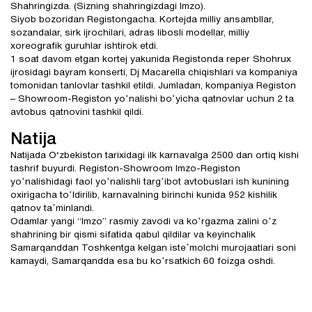
Shahringizda. (Sizning shahringizdagi Imzo).
Siyob bozoridan Registongacha. Kortejda milliy ansambllar,
sozandalar, sirk ijrochilari, adras libosli modellar, milliy
xoreografik guruhlar ishtirok etdi.
1 soat davom etgan kortej yakunida Registonda reper Shohrux
ijrosidagi bayram konserti, Dj Macarella chiqishlari va kompaniya
tomonidan tanlovlar tashkil etildi. Jumladan, kompaniya Registon
– Showroom-Registon yoʻnalishi boʻyicha qatnovlar uchun 2 ta
avtobus qatnovini tashkil qildi.
Natija
Natijada O‘zbekiston tarixidagi ilk karnavalga 2500 dan ortiq kishi
tashrif buyurdi. Registon-Showroom Imzo-Registon
yoʻnalishidagi faol yoʻnalishli targʻibot avtobuslari ish kunining
oxirigacha toʻldirilib, karnavalning birinchi kunida 952 kishilik
qatnov taʼminlandi.
Odamlar yangi “Imzo” rasmiy zavodi va koʻrgazma zalini oʻz
shahrining bir qismi sifatida qabul qildilar va keyinchalik
Samarqanddan Toshkentga kelgan isteʼmolchi murojaatlari soni
kamaydi, Samarqandda esa bu koʻrsatkich 60 foizga oshdi.