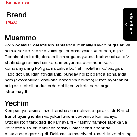
kampaniya
Brend
Language
IMZO
Muammo
Ko'p odamlar, derazalarni tanlashda, mahalliy savdo nuqtalari va
hamkorlar ko'rgazma zallariga ishonmaydilar. Xususan, mijoz
Toshkentga borib, deraza tizimlariga buyurtma berish uchun o‘z
shahridagi rasmiy hamkordan buyurtma berishdan ko‘ra,
kompaniyaning ko‘rgazma zalida bo‘lishi holatlari ko‘paygan.
Tadqiqot usulidan foydalanib, bunday holat boshqa sohalarda
ham (avtomobillar, chakana savdo va hokazo) kuzatilayotganini
aniqladik, aholi hududlarda ochilgan vakolatxonalarga
ishonmaydi.
Yechim
Kompaniya rasmiy Imzo franchayzini sotishga qaror qildi. Birinchi
franchayzing ishlari va yakunlanishi davomida kompaniya
O‘zbekiston tarixidagi ilk karnavalni – rasmiy hamkor fabrika va
ko‘rgazma zallari ochilgan tarixiy Samarqand shahrida
o‘tkazishga qaror qildi. Reklama kampaniyasi xabari: Imzo sizning