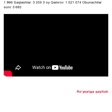
1 866 Saqlashlar: 3 259 3 oy Qamrov: 1 021 074 Obunachilar
soni: 3 682
Ro'yxatga qaytish