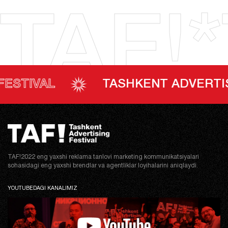
TAF!*
VAL
TASHKENT ADVERTISING F
TAF!2022 eng yaxshi reklama tanlovi marketing kommunikatsiyalari
sohasidagi eng yaxshi brendlar va agentliklar loyihalarini aniqlaydi.
YOUTUBEDAGI KANALIMIZ