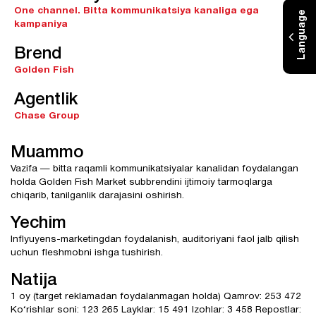
One channel.
Bitta kommunikatsiya kanaliga ega
Language
kampaniya
Brend
Golden Fish
Agentlik
Chase Group
Muammo
Vazifa — bitta raqamli kommunikatsiyalar kanalidan foydalangan
holda Golden Fish Market subbrendini ijtimoiy tarmoqlarga
chiqarib, tanilganlik darajasini oshirish.
Yechim
Inflyuyens-marketingdan foydalanish, auditoriyani faol jalb qilish
uchun fleshmobni ishga tushirish.
Natija
1 oy (target reklamadan foydalanmagan holda) Qamrov: 253 472
Ko‘rishlar soni: 123 265 Layklar: 15 491 Izohlar: 3 458 Repostlar: