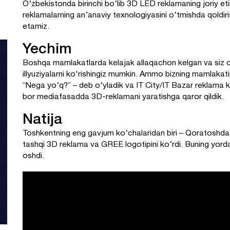
O‘zbekistonda birinchi bo‘lib 3D LED reklamaning joriy eti
reklamalarning an’anaviy texnologiyasini o‘tmishda qoldi
etamiz.
Yechim
Boshqa mamlakatlarda kelajak allaqachon kelgan va siz 
illyuziyalarni ko'rishingiz mumkin. Ammo bizning mamlakati
“Nega yo‘q?” – deb o‘yladik va IT City/IT Bazar reklama 
bor mediafasadda 3D-reklamani yaratishga qaror qildik.
Natija
Toshkentning eng gavjum ko‘chalaridan biri – Qoratoshda 
tashqi 3D reklama va GREE logotipini ko‘rdi. Buning yor
oshdi.