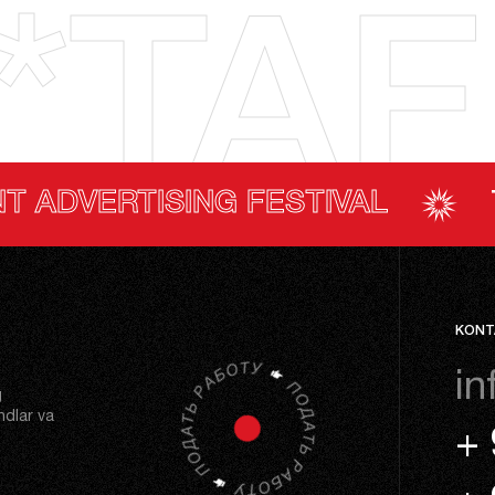
*TAF
ING FESTIVAL
TASHKENT A
KONT
in
g
ndlar va
+ 