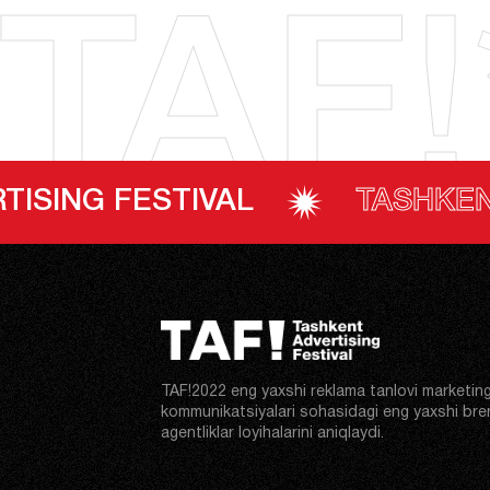
TAF!
TIVAL
TASHKENT ADVERTIS
TAF!2022 eng yaxshi reklama tanlovi marketin
kommunikatsiyalari sohasidagi eng yaxshi bre
agentliklar loyihalarini aniqlaydi.