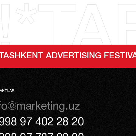
!*TAF
DVERTISING FESTIVAL
TA
AKTLAR:
fo@marketing.uz
998 97 402 28 20