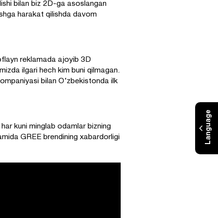
lishi bilan biz 2D-ga asoslangan
rishga harakat qilishda davom
oflayn reklamada ajoyib 3D
mizda ilgari hech kim buni qilmagan.
kompaniyasi bilan O‘zbekistonda ilk
Language
har kuni minglab odamlar bizning
damida GREE brendining xabardorligi