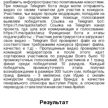
разбавить инфопространство позитивными новостями.
При помощи Telegram бота люди могли отправлять
видео со своим талантом для участия в конкурсе.
Участники, чьи видео прошли модерацию, попадали на
канал, где подписчики при помощи голосования
выявляли победителя. Ссылка на Telegram bot:
https://t.me/quickstarbot Ссылка на Telegram канал
проекта, где шла вся коммуникация и голосование:
https://t.me/quickstaruz Функционал бота и этапы
подачи работы: - Участник регистрируется и загружает
свое видео - Telegram Bot проверяет файл на его
соответствие требованиям конкурса (формат файла,
качество и т.д) - Пропущенные видео проверяются
командой модераторов и после этого идет
сортировка участников по раундам Всего было 10
промежуточных голосований, 95 участников и 1 гранд
финал среди победителей 10 раундов. Каждый
победитель промежуточного этапа получил
вознаграждение в размере 300 тысяч сум, победитель
гранд финала - 3 миллиона сум Идею с онлайн
конкурсом поддержали два бренда: в качестве
генерального спонсора выступил Pepsi, а спонсором
переводов стала платёжная система Apelsin.
Результат