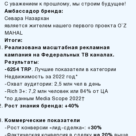
С уважением к прошлому, мы строим будущее!
Амбассадор бренда:
Севара Назархан
является жителем нашего первого проекта O`Z
MAHAL
Итоги:
Реализована масштабная рекламная
кампания на Федеральных ТВ каналах.
Результаты
:
-6254
TRP
. Лучшие показатели в категории
Недвижимость за 2022 год*
-Охват аудитории: 2,5 млн чел в день
-Rich 3+: 7,2 млн человек или 84% от ЦА
*по данным Media Scope 2022
Рост знания бренда: +40%
Коммерческие показатели
-Рост конверсии «лид-сделка»: +
30%
-Фактическая конверсия в сделку
на 20%
выше