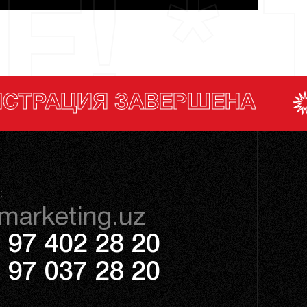
F! * 
РШЕНА
РЕГИСТРАЦ
:
marketing.uz
 97 402 28 20
 97 037 28 20