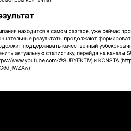
осмотром контента?
езультат
мпания находится в самом разгаре, уже сейчас пр
ончательные результаты продолжают формироватьс
одолжит поддерживать качественный узбекоязычн
енить актуальную статистику, перейдя на каналы 
ttps://www.youtube.com/@SUBYEKTIV) и KONSTA (htt
lC6dIjIWZXw)