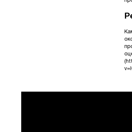
пр
Р
Ка
ок
пр
оц
(h
v=