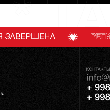
 * TA
РЕГИСТРАЦИЯ ЗАВЕ
КОНТАКТЫ
info@
+ 998
в.
+ 998