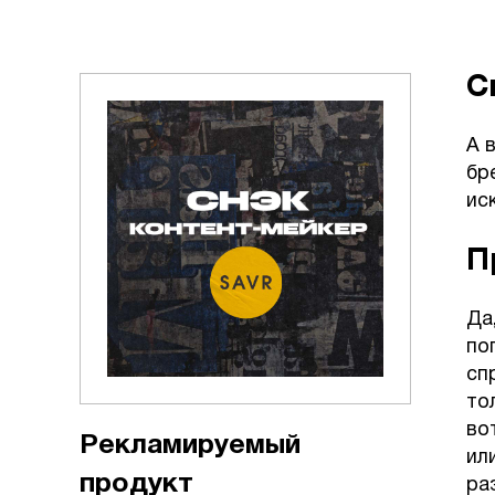
С
А 
бр
ис
П
Да
по
сп
то
во
Рекламируемый
ил
продукт
ра