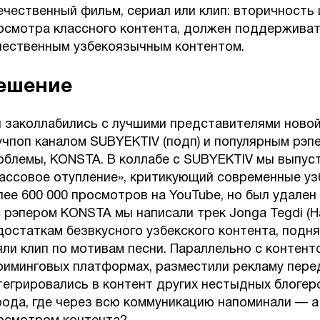
ечественный фильм, сериал или клип: вторичность и
осмотра классного контента, должен поддерживат
чественным узбекоязычным контентом.
ешение
 заколлабились с лучшими представителями новой
учпоп каналом SUBYEKTIV (подп) и популярным рэ
облемы, KONSTA. В коллабе с SUBYEKTIV мы выпу
ассовое отупление», критикующий современные узб
лее 600 000 просмотров на YouTube, но был удален
с рэпером KONSTA мы написали трек Jonga Tegdi (Н
достаткам безвкусного узбекского контента, подня
яли клип по мотивам песни. Параллельно с контен
риминговых платформах, разместили рекламу пере
тегрировались в контент других нестыдных блогер
рода, где через всю коммуникацию напоминали — а