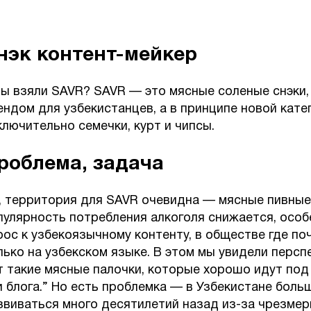
нэк контент-мейкер
вы взяли SAVR? SAVR — это мясные соленые снэки
ендом для узбекистанцев, а в принципе новой катег
ключительно семечки, курт и чипсы.
роблема, задача
, территория для SAVR очевидна — мясные пивные з
пулярность потребления алкоголя снижается, осо
рос к узбекоязычному контенту, в обществе где по
лько на узбекском языке. В этом мы увидели перс
т такие мясные палочки, которые хорошо идут под
и блога.” Но есть проблемка — в Узбекистане боль
звиваться много десятилетий назад из-за чрезмер