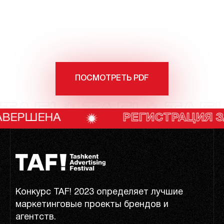
ПОСМОТРЕТЬ PDF
TAF! * TAF! * TAF!
НА
РЕГИСТРАЦИЯ ЗАВЕРШ
Конкурс TAF! 2023 определяет лучшие
маркетинговые проекты брендов и
агентств.