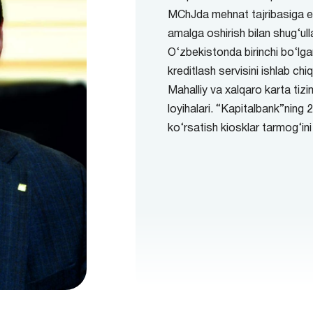
MChJda mehnat tajribasiga ega
amalga oshirish bilan shug‘ul
O‘zbekistonda birinchi bo‘lga
kreditlash servisini ishlab ch
Mahalliy va xalqaro karta tizim
loyihalari. “Kapitalbank”ning 
ko‘rsatish kiosklar tarmog‘ini