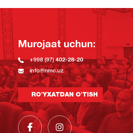
Murojaat uchun:
+998 (97)
402-28-20
info@nmc.uz
RO'YXATDAN O'TISH