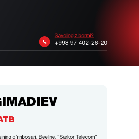
Savolingiz bormi?
+998 97 402-28-20
GIMADIEV
 ATB
ining o‘rinbosari. Beeline, “Sarkor Telecom”