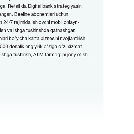
. Retail da Digital bank strategiyasini
langan. Beeline abonentlari uchun
n 24/7 rejimida ishlovchi mobil onlayn-
iqish va ishga tushirishda qatnashgan.
lari bo‘yicha karta biznesini rivojlantirish
2500 donalik eng yirik o‘ziga o‘zi xizmat
 ishga tushirish, ATM tarmog‘ini joriy etish.