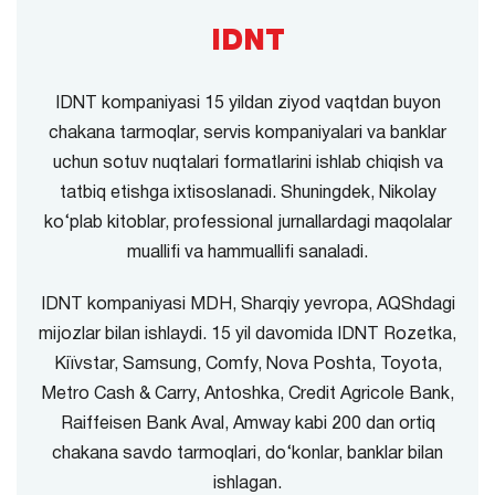
IDNT
IDNT kompaniyasi 15 yildan ziyod vaqtdan buyon
chakana tarmoqlar, servis kompaniyalari va banklar
uchun sotuv nuqtalari formatlarini ishlab chiqish va
tatbiq etishga ixtisoslanadi. Shuningdek, Nikolay
ko‘plab kitoblar, professional jurnallardagi maqolalar
muallifi va hammuallifi sanaladi.
IDNT kompaniyasi MDH, Sharqiy yevropa, AQShdagi
mijozlar bilan ishlaydi. 15 yil davomida IDNT Rozetka,
Kiїvstar, Samsung, Comfy, Nova Poshta, Toyota,
Metro Cash & Carry, Antoshka, Credit Agricole Bank,
Raiffeisen Bank Aval, Amway kabi 200 dan ortiq
chakana savdo tarmoqlari, do‘konlar, banklar bilan
ishlagan.