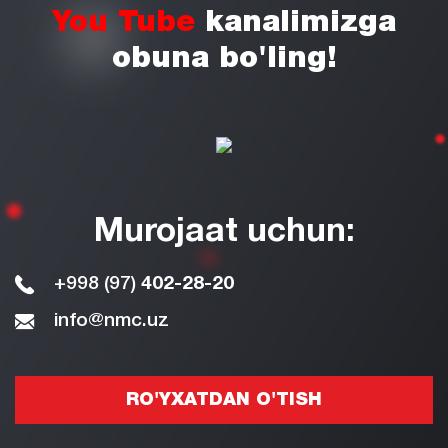
You Tube
kanalimizga
obuna bo'ling!
Murojaat uchun:
+998 (97)
402-28-20
info@nmc.uz
RO'YXATDAN O'TISH