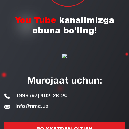
You Tube
kanalimizga
obuna bo'ling!
Murojaat uchun:
+998 (97)
402-28-20
info@nmc.uz