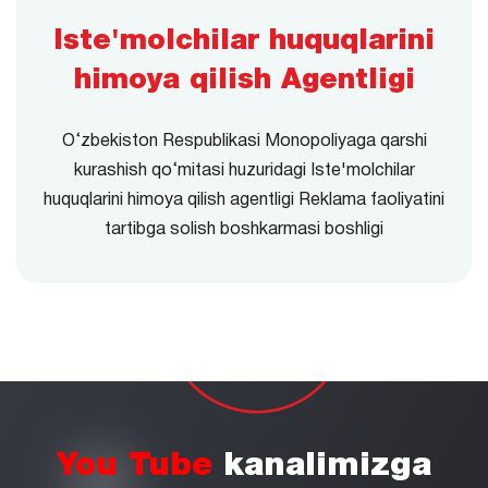
Iste'molchilar huquqlarini
himoya qilish Agentligi
O‘zbekiston Respublikasi Monopoliyaga qarshi
kurashish qo‘mitasi huzuridagi Iste'molchilar
huquqlarini himoya qilish agentligi Reklama faoliyatini
tartibga solish boshkarmasi boshligi
You Tube
kanalimizga