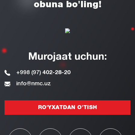
obuna bo'ling!
Murojaat uchun:
+998 (97)
402-28-20
info@nmc.uz
RO'YXATDAN O'TISH